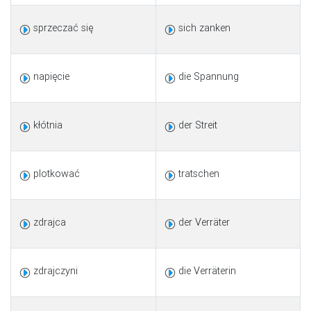
sprzeczać się
sich zanken
napięcie
die Spannung
kłótnia
der Streit
plotkować
tratschen
zdrajca
der Verräter
zdrajczyni
die Verräterin