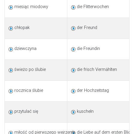
miesiąc miodowy
die Flitterwochen
chłopak
der Freund
dziewczyna
die Freundin
świeżo po ślubie
die frisch Vermählten
rocznica ślubie
der Hochzeitstag
przytulać się
kuscheln
miłość od pierwszego wejrzenia
die Liebe auf dem ersten Blick