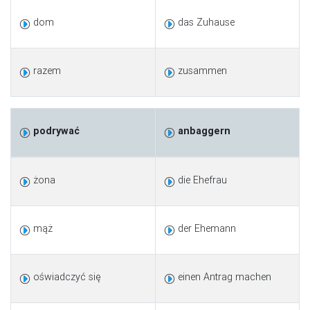
dom
das Zuhause
razem
zusammen
podrywać
anbaggern
żona
die Ehefrau
mąż
der Ehemann
oświadczyć się
einen Antrag machen