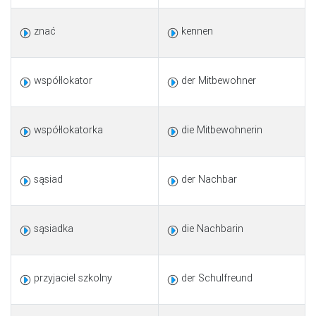
znać
kennen
współlokator
der Mitbewohner
współlokatorka
die Mitbewohnerin
sąsiad
der Nachbar
sąsiadka
die Nachbarin
przyjaciel szkolny
der Schulfreund