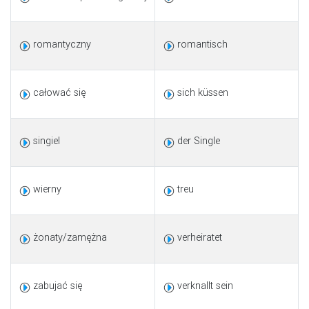
romantyczny
romantisch
całować się
sich küssen
singiel
der Single
wierny
treu
żonaty/zamężna
verheiratet
zabujać się
verknallt sein