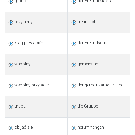
grono
der Freundeskreis
przyjazny
freundlich
krąg przyjaciół
der Freundschaft
wspólny
gemeinsam
wspólny przyjaciel
der gemeinsame Freund
grupa
die Gruppe
obijać się
herumhängen