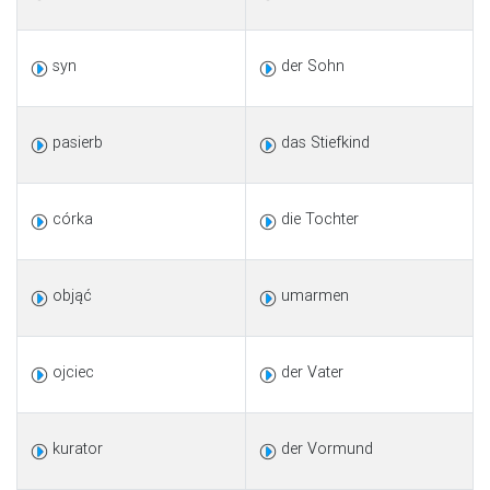
syn
der Sohn
pasierb
das Stiefkind
córka
die Tochter
objąć
umarmen
ojciec
der Vater
kurator
der Vormund