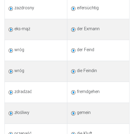
zazdrosny
eifersüchtig
eks-mąż
der Exmann
wróg
der Feind
wróg
die Feindin
zdradzać
fremdgehen
złośliwy
gemein
przepaść
die Kluft