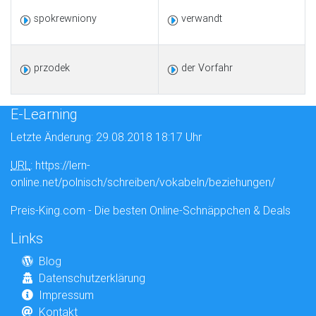
spokrewniony
verwandt
przodek
der Vorfahr
E-Learning
Letzte Änderung: 29.08.2018 18:17 Uhr
URL
: https://lern-
online.net/polnisch/schreiben/vokabeln/beziehungen/
Preis-King.com - Die besten Online-Schnäppchen & Deals
Links
Blog
Datenschutzerklärung
Impressum
Kontakt