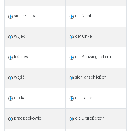
siostrzenica
die Nichte
wujek
der Onkel
teściowie
die Schwiegereltern
wejść
sich anschließen
ciotka
die Tante
pradziadkowie
die Urgroßeltern