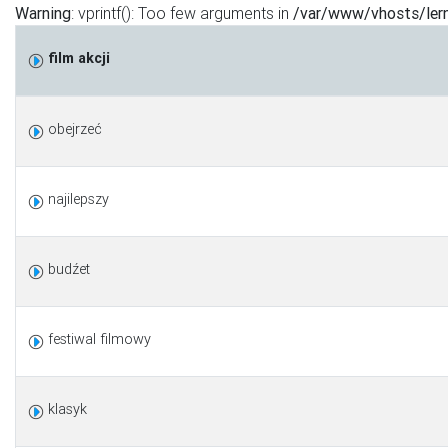
Warning
: vprintf(): Too few arguments in
/var/www/vhosts/lern
film akcji
obejrzeć
najilepszy
budźet
festiwal filmowy
klasyk