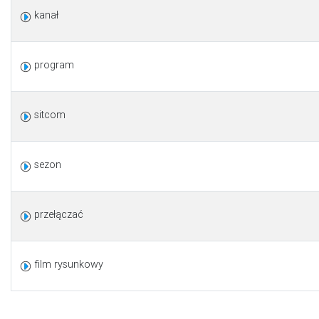
kanał
program
sitcom
sezon
przełączać
film rysunkowy