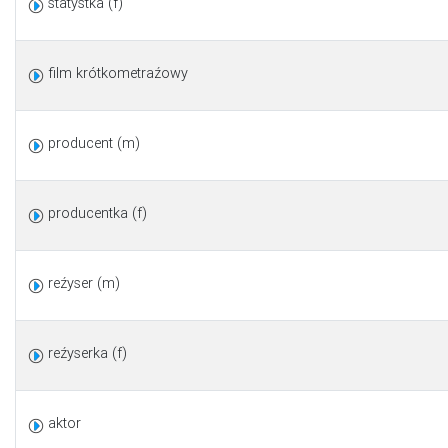
statystka (f)
film krótkometraźowy
producent (m)
producentka (f)
reźyser (m)
reźyserka (f)
aktor