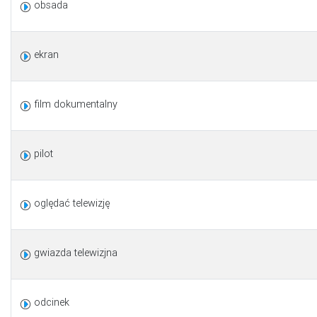
obsada
ekran
film dokumentalny
pilot
oględać telewizję
gwiazda telewizjna
odcinek