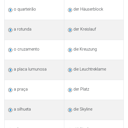
o quarteirão
der Häuserblock
a rotunda
der Kreislauf
o cruzamento
die Kreuzung
a placa lumunosa
die Leuchtreklame
a praça
der Platz
a silhueta
die Skyline