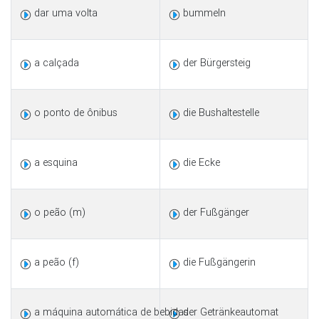
dar uma volta
bummeln
a calçada
der Bürgersteig
o ponto de ônibus
die Bushaltestelle
a esquina
die Ecke
o peão (m)
der Fußgänger
a peão (f)
die Fußgängerin
a máquina automática de bebidas
der Getränkeautomat