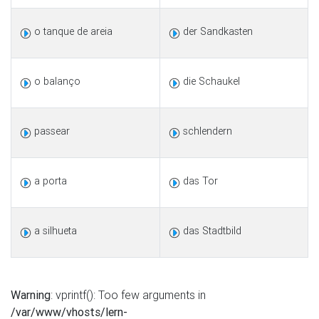
o tanque de areia
der Sandkasten
o balanço
die Schaukel
passear
schlendern
a porta
das Tor
a silhueta
das Stadtbild
Warning
: vprintf(): Too few arguments in
/var/www/vhosts/lern-