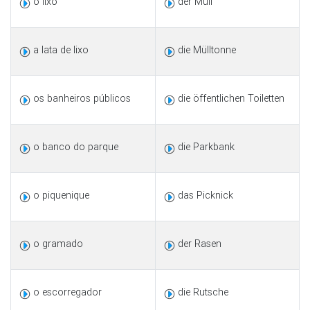
o lixo
der Müll
a lata de lixo
die Mülltonne
os banheiros públicos
die öffentlichen Toiletten
o banco do parque
die Parkbank
o piquenique
das Picknick
o gramado
der Rasen
o escorregador
die Rutsche