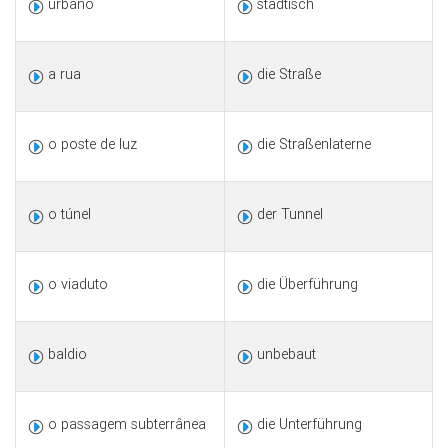
urbano
städtisch
a rua
die Straße
o poste de luz
die Straßenlaterne
o túnel
der Tunnel
o viaduto
die Überführung
baldio
unbebaut
o passagem subterrânea
die Unterführung