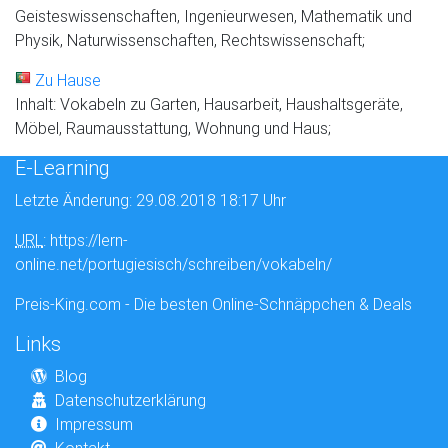
Geisteswissenschaften, Ingenieurwesen, Mathematik und
Physik, Naturwissenschaften, Rechtswissenschaft;
Zu Hause
Inhalt: Vokabeln zu Garten, Hausarbeit, Haushaltsgeräte,
Möbel, Raumausstattung, Wohnung und Haus;
E-Learning
Letzte Änderung: 29.08.2018 18:17 Uhr
URL
: https://lern-
online.net/portugiesisch/schreiben/vokabeln/
Preis-King.com - Die besten Online-Schnäppchen & Deals
Links
Blog
Datenschutzerklärung
Impressum