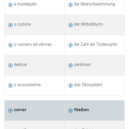
a inundação
die Überschwemmung
o ciclone
der Wirbelsturm
o número de vítimas
die Zahl der Todesopfer
destruir
zerstören
o ecossistema
das Ökosystem
correr
fließen