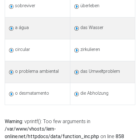
sobreviver
überleben
a água
das Wasser
circular
zirkulieren
o problema ambiental
das Umweltproblem
o desmatamento
die Abholzung
Warning
: vprintf(): Too few arguments in
/var/www/vhosts/lern-
online.net/httpdocs/data/function_inc.php
on line
858