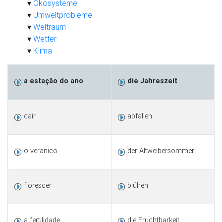
Ökosysteme
Umweltprobleme
Weltraum
Wetter
Klima
a estação do ano
die Jahreszeit
cair
abfallen
o veranico
der Altweibersommer
florescer
blühen
a fertilidade
die Fruchtbarkeit