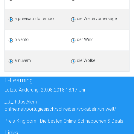
a previsâo do tempo
die Wettervorhersage
o vento
der Wind
a nuvem
die Wolke
E-Learning
Letzte Änderung: 29.08.2018 18:17 Uhr
URL
: https://lern-
online.net/portugiesisch/schreiben/vokabeln/umwelt/
Preis-King.com - Die besten Online-Schnäppchen & Deals
Links