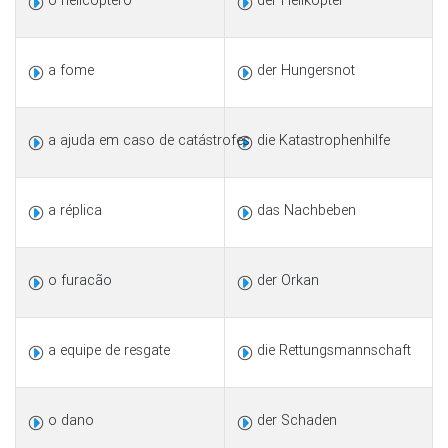
o helicóptero
der Helikopter
a fome
der Hungersnot
a ajuda em caso de catástrofes
die Katastrophenhilfe
a réplica
das Nachbeben
o furacão
der Orkan
a equipe de resgate
die Rettungsmannschaft
o dano
der Schaden