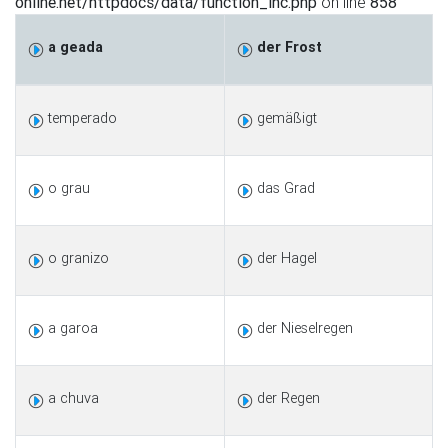
online.net/httpdocs/data/function_inc.php
on line
858
a geada
der Frost
temperado
gemäßigt
o grau
das Grad
o granizo
der Hagel
a garoa
der Nieselregen
a chuva
der Regen