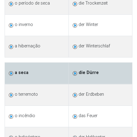
o período de seca
die Trockenzeit
o inverno
der Winter
a hibernação
der Winterschlaf
a seca
die Dürre
o terremoto
der Erdbeben
o incêndio
das Feuer