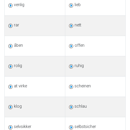
venlig
lieb
rar
nett
åben
offen
rolig
ruhig
at virke
scheinen
klog
schlau
selvsikker
selbstsicher