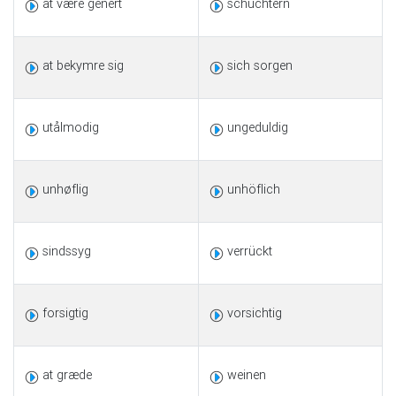
at være genert
schüchtern
at bekymre sig
sich sorgen
utålmodig
ungeduldig
unhøflig
unhöflich
sindssyg
verrückt
forsigtig
vorsichtig
at græde
weinen