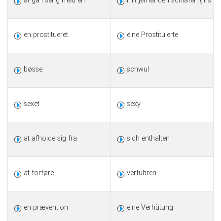
at gå i seng med én
mit jemanden schlafen (ins Be
en prostitueret
eine Prostituierte
bøsse
schwul
sexet
sexy
at afholde sig fra
sich enthalten
at forføre
verführen
en prævention
eine Verhütung