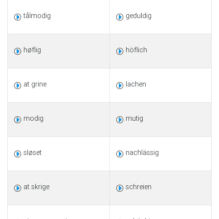
tålmodig
geduldig
høflig
höflich
at grine
lachen
modig
mutig
sløset
nachlässig
at skrige
schreien