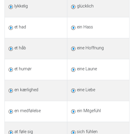
lykkelig
glücklich
et had
ein Hass
et håb
eine Hoffnung
et humør
eine Laune
en kærlighed
eine Liebe
en medfølelse
ein Mitgefühl
at føle sig
sich fühlen