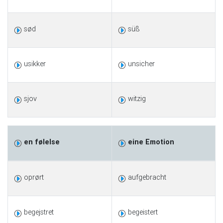
sød
süß
usikker
unsicher
sjov
witzig
en følelse
eine Emotion
oprørt
aufgebracht
begejstret
begeistert