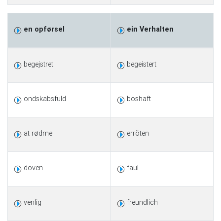
en opførsel
ein Verhalten
begejstret
begeistert
ondskabsfuld
boshaft
at rødme
erröten
doven
faul
venlig
freundlich