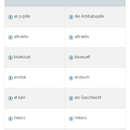
en p-pille
die Antibabxpille
attraktiv
attraktiv
biseksuel
bisexuell
erotisk
erotisch
et køn
ein Geschlecht
hetero
Hetero