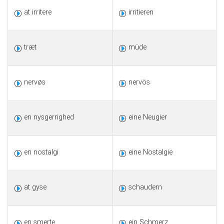
at irritere
irritieren
træt
müde
nervøs
nervös
en nysgerrighed
eine Neugier
en nostalgi
eine Nostalgie
at gyse
schaudern
en smerte
ein Schmerz