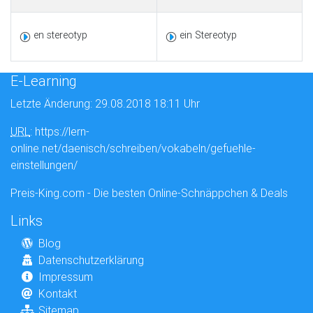
en stereotyp
ein Stereotyp
E-Learning
Letzte Änderung: 29.08.2018 18:11 Uhr
URL
: https://lern-
online.net/daenisch/schreiben/vokabeln/gefuehle-
einstellungen/
Preis-King.com - Die besten Online-Schnäppchen & Deals
Links
Blog
Datenschutzerklärung
Impressum
Kontakt
Sitemap