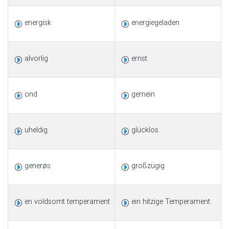
energisk
energiegeladen
alvorlig
ernst
ond
gemein
uheldig
glücklos
generøs
großzügig
en voldsomt temperament
ein hitzige Temperament