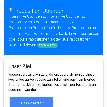
Präposition Übungen
Interaktive Übungen zu Interaktive Übungen zu
Präpositionen à oder a , Dans und sur, örtlichen
Präpositionen Präposition à, de, chez Präposition au
und dans Präposition au, du, à la, de la Präposition par
oder pour Präpositionen a oder au Präpositionen
avant und devant
25. Mai 2024
Unser Ziel
Wissen verständlich zu erklären, übersichtlich zu gliedern,
kostenlos zu Verfügung zu stellen und euch ein breites
Themenspektrum zu bieten. Dabei ist euer Feedback uns
ungemein wichtig!
FEEDBACK SENDEN