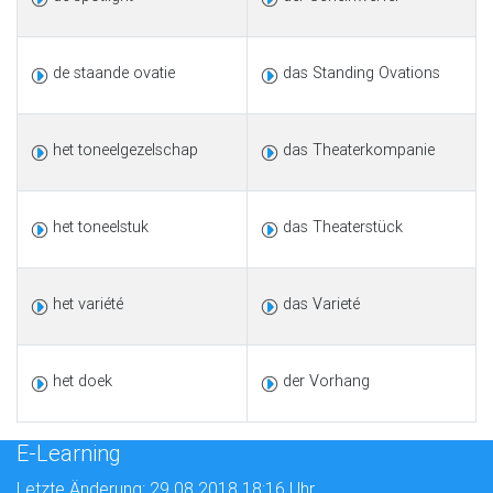
de staande ovatie
das Standing Ovations
het toneelgezelschap
das Theaterkompanie
het toneelstuk
das Theaterstück
het variété
das Varieté
het doek
der Vorhang
E-Learning
Letzte Änderung: 29.08.2018 18:16 Uhr