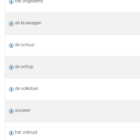
het ongedierte
de kruiwagen
de schuur
de schop
de volkstuin
snoeien
het onkruid