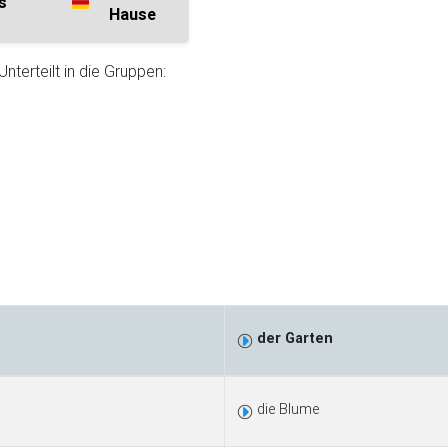
s
Hause
terteilt in die Gruppen:
der Garten
die Blume