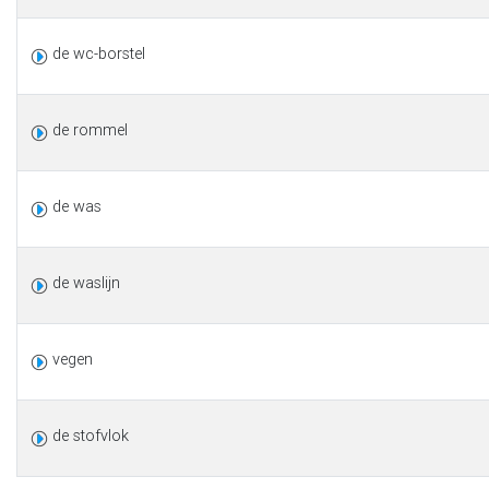
de wc-borstel
de rommel
de was
de waslijn
vegen
de stofvlok