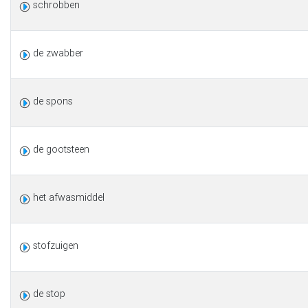
schrobben
de zwabber
de spons
de gootsteen
het afwasmiddel
stofzuigen
de stop