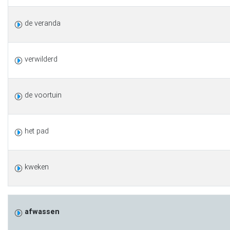
de veranda
verwilderd
de voortuin
het pad
kweken
afwassen