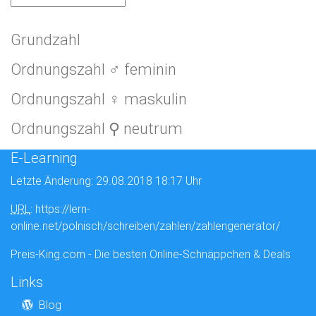
Grundzahl
Ordnungszahl ♂ feminin
Ordnungszahl ♀ maskulin
Ordnungszahl ⚲ neutrum
E-Learning
Letzte Änderung: 29.08.2018 18:17 Uhr
URL
: https://lern-
online.net/polnisch/schreiben/zahlen/zahlengenerator/
Preis-King.com - Die besten Online-Schnäppchen & Deals
Links
Blog