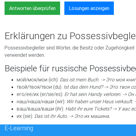
Antworten überprüfen
Lösungen anzeigen
Erklärungen zu Possessivbegle
Possessivbegleiter sind Wörter, die Besitz oder Zugehörigkei
verwendet werden.
Beispiele für russische Possessivbeg
мой/моя/мои (ich):
Das ist mein Buch. -> Это моя книг
твой/твоя/твои (du):
Ist das dein Hund? -> Это твоя с
его/её/их (er/sie/es):
Er hat sein Handy verloren. -> О
наш/наша/наши (wir):
Wir haben unser Haus verkauft
ваш/ваша/ваши (ihr):
Habt ihr eure Tickets? -> У вас
их (sie):
Das ist ihr Auto. -> Это их машина.
E-Learning