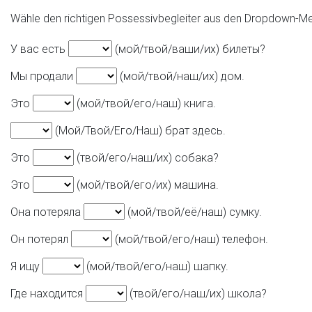
Wähle den richtigen Possessivbegleiter aus den Dropdown-Men
У вас есть
(мой/твой/ваши/их) билеты?
Мы продали
(мой/твой/наш/их) дом.
Это
(мой/твой/его/наш) книга.
(Мой/Твой/Его/Наш) брат здесь.
Это
(твой/его/наш/их) собака?
Это
(мой/твой/его/их) машина.
Она потеряла
(мой/твой/её/наш) сумку.
Он потерял
(мой/твой/его/наш) телефон.
Я ищу
(мой/твой/его/наш) шапку.
Где находится
(твой/его/наш/их) школа?