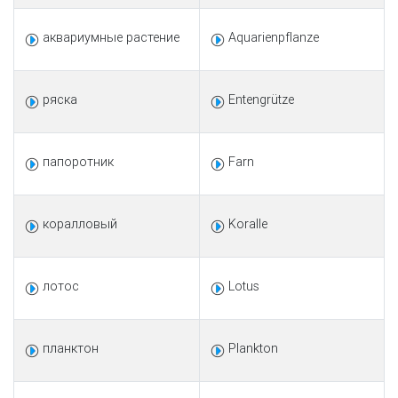
аквариумные растениe
Aquarienpflanze
ряска
Entengrütze
папоротник
Farn
коралловый
Koralle
лотос
Lotus
планктон
Plankton