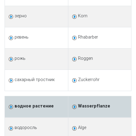
зерно
Korn
ревень
Rhabarber
рожь
Roggen
сахарный тростник
Zuckerrohr
водное растение
Wasserpflanze
водоросль
Alge