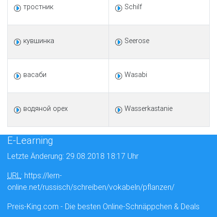
тростник
Schilf
кувшинка
Seerose
васаби
Wasabi
водяной орех
Wasserkastanie
E-Learning
Letzte Änderung: 29.08.2018 18:17 Uhr
URL
: https://lern-
online.net/russisch/schreiben/vokabeln/pflanzen/
Preis-King.com - Die besten Online-Schnäppchen & Deals