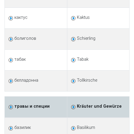
кактус
Kaktus
болиголов
Schierling
табак
Tabak
белладонна
Tollkirsche
травы и специи
Kräuter und Gewürze
базилик
Basilikum