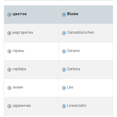
цветок
Blume
маргаритка
Gänseblümchen
герань
Geranie
гербера
Gerbera
лилия
Lilie
одуванчик
Löwenzahn