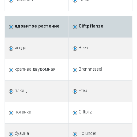
ядовитое растение
Giftpflanze
ягода
Beere
крапива двудомная
Brennnessel
плющ
Efeu
поганка
Giftpilz
бузина
Holunder