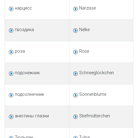
нарцисс
Narzisse
гвоздика
Nelke
роза
Rose
подснежник
Schneeglöckchen
подсолнечник
Sonnenblume
анютины глазки
Stiefmütterchen
Тюльпан
Tulpe