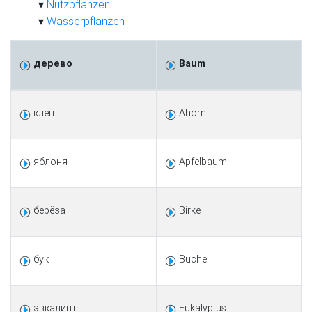
Nutzpflanzen
Wasserpflanzen
дерево
Baum
клён
Ahorn
яблоня
Apfelbaum
берёза
Birke
бук
Buche
эвкалипт
Eukalyptus