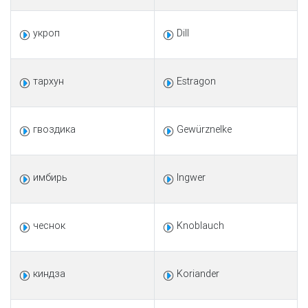
укроп
Dill
тархун
Estragon
гвоздика
Gewürznelke
имбирь
Ingwer
чеснок
Knoblauch
киндза
Koriander