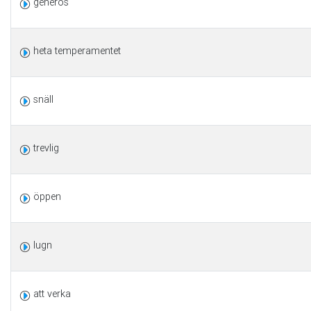
generös
heta temperamentet
snäll
trevlig
öppen
lugn
att verka