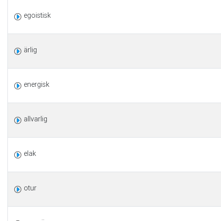
egoistisk
ärlig
energisk
allvarlig
elak
otur