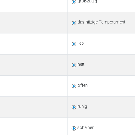
großzügig
das hitzige Temperament
lieb
nett
offen
ruhig
scheinen