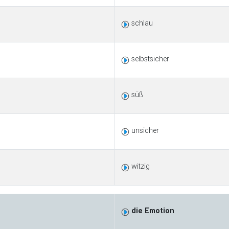
schlau
selbstsicher
süß
unsicher
witzig
die Emotion