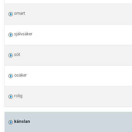
smart
självsäker
söt
osäker
rolig
känslan