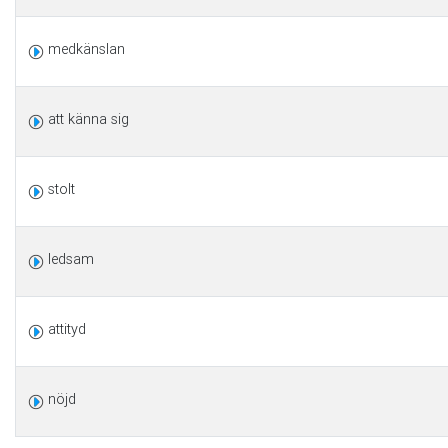
medkänslan
att känna sig
stolt
ledsam
attityd
nöjd