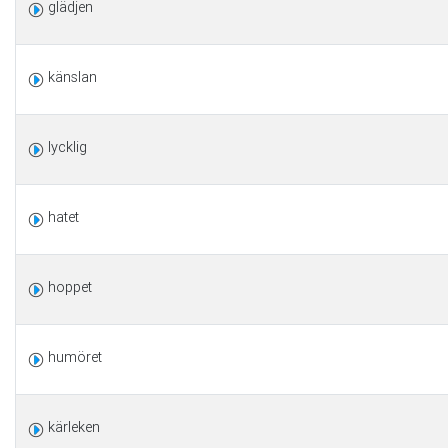
glädjen
känslan
lycklig
hatet
hoppet
humöret
kärleken