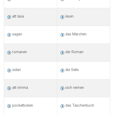
att läsa
lesen
sagan
das Märchen
romanen
der Roman
sidan
die Seite
att rimma
sich reimen
pocketboken
das Taschenbuch