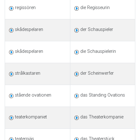
regissören
die Regisseurin
skådespelaren
der Schauspieler
skådespelaren
die Schauspielerin
strålkastaren
der Scheinwerfer
stående ovationen
das Standing Ovations
teaterkompaniet
das Theaterkompanie
teaterpjäs
das Theaterstück