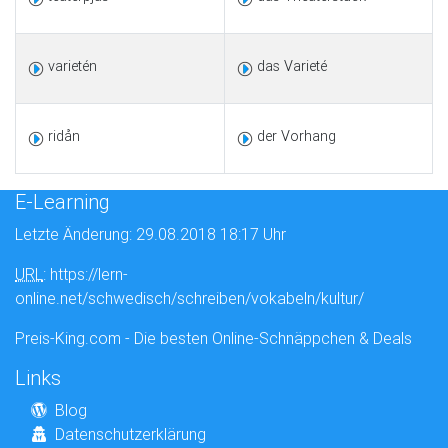
varietén
das Varieté
ridån
der Vorhang
E-Learning
Letzte Änderung: 29.08.2018 18:17 Uhr
URL
: https://lern-
online.net/schwedisch/schreiben/vokabeln/kultur/
Preis-King.com - Die besten Online-Schnäppchen & Deals
Links
Blog
Datenschutzerklärung