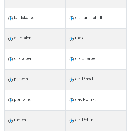
landskapet
die Landschaft
att målen
malen
oljefärben
die Ölfarbe
penseln
der Pinsel
porträttet
das Porträt
ramen
der Rahmen