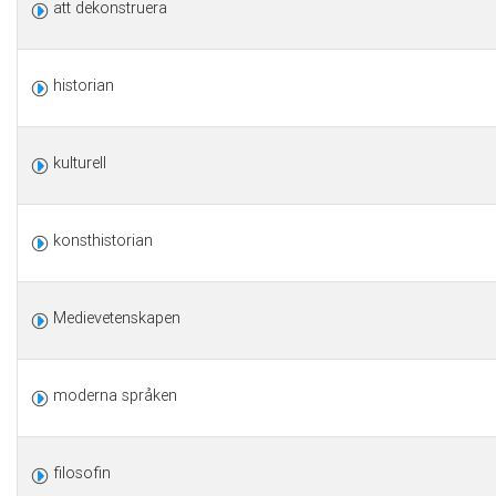
att dekonstruera
historian
kulturell
konsthistorian
Medievetenskapen
moderna språken
filosofin