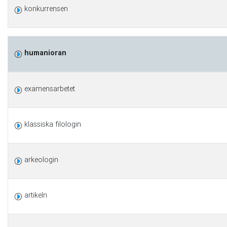
konkurrensen
humanioran
examensarbetet
klassiska filologin
arkeologin
artikeln