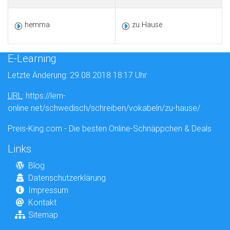
hemma
zu Hause
E-Learning
Letzte Änderung: 29.08.2018 18:17 Uhr
URL
: https://lern-
online.net/schwedisch/schreiben/vokabeln/zu-hause/
Preis-King.com - Die besten Online-Schnäppchen & Deals
Links
Blog
Datenschutzerklärung
Impressum
Kontakt
Sitemap