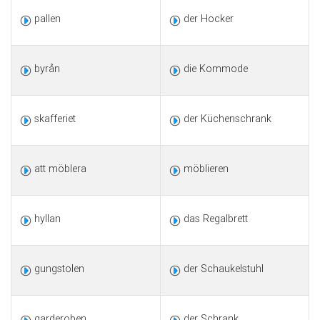
pallen
der Hocker
byrån
die Kommode
skafferiet
der Küchenschrank
att möblera
möblieren
hyllan
das Regalbrett
gungstolen
der Schaukelstuhl
garderoben
der Schrank