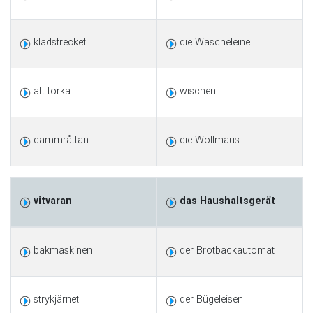
klädstrecket
die Wäscheleine
att torka
wischen
dammråttan
die Wollmaus
vitvaran
das Haushaltsgerät
bakmaskinen
der Brotbackautomat
strykjärnet
der Bügeleisen