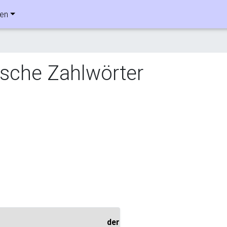
ben
ische Zahlwörter
der