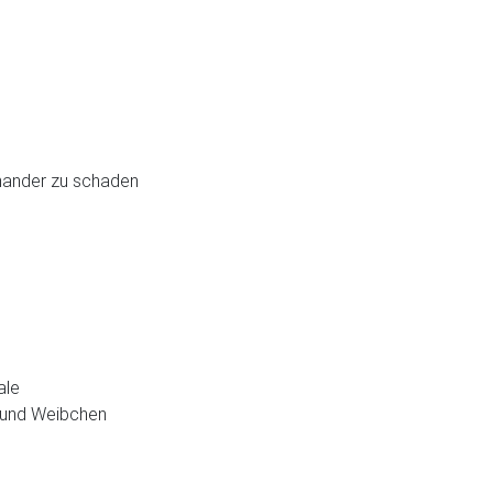
nander zu schaden
ale
 und Weibchen