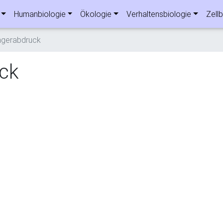
Humanbiologie
Ökologie
Verhaltensbiologie
Zellb
ngerabdruck
uck