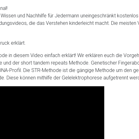
nal!
t, Wissen und Nachhilfe für Jedermann uneingeschränkt kostenlos v
ungsvideos, die das Verstehen kinderleicht macht. Die meisten V
uck erklärt.
 in diesem Video einfach erklärt! Wir erklären euch die Vorgeh
 und der short tandem repeats Methode. Genetischer Fingerabdr
es DNA-Profil. Die STR-Methode ist die gängige Methode um den ge
. Diese können mithilfe der Gelelektrophorese aufgetrennt wer