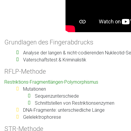
Grundlagen des Fingerabdrucks
Analyse der langen & nicht-codierenden Nukleotid-
Vaterschaftstest & Kriminalistik
RFLP-Methode
Restriktions-Fragmentlängen-Polymorphismus
Mutationen
Sequenzunterschiede
Schnittstellen von Restriktionsenzymen
DNA-Fragmente: unterschiedliche Länge
Gelelektrophorese
STR-Methode