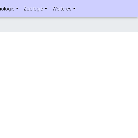
iologie
Zoologie
Weiteres