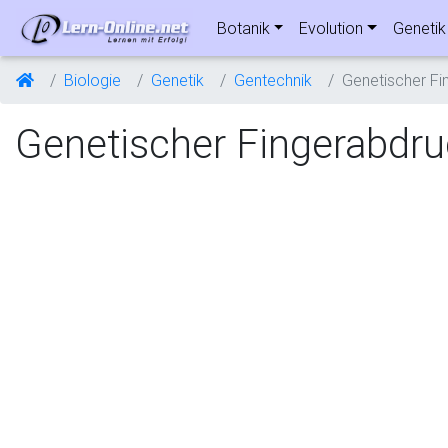
Botanik
Evolution
Genetik
Biologie
Genetik
Gentechnik
Genetischer Fi
Genetischer Fingerabdr