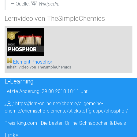
Quelle:
Wikipedia
Lernvideo von TheSimpleChemics
Element Phosphor
Inhalt: Video von TheSimpleChemics
E-Learning
Letzte Änderung: 29.08.2018 18:11 Uhr
URL
: https://lern-online.net/chemie/allgemeine-
chemie/chemische-elemente/stickstoffgruppe/phosphor/
Preis-King.com - Die besten Online-Schnäppchen & Deals
Links