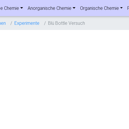
he Chemie
Anorganische Chemie
Organische Chemie
nen
Experimente
Blü Bottle Versuch