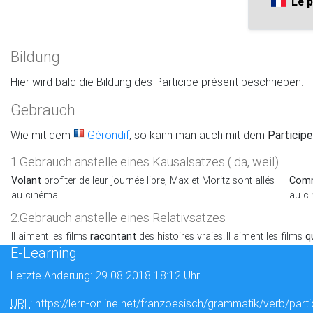
Le p
Bildung
Hier wird bald die Bildung des Participe présent beschrieben.
Gebrauch
Wie mit dem
Gérondif
, so kann man auch mit dem
Particip
1.Gebrauch anstelle eines Kausalsatzes ( da, weil)
Volant
profiter de leur journée libre, Max et Moritz sont allés
Com
au cinéma.
au c
2.Gebrauch anstelle eines Relativsatzes
Il aiment les films
racontant
des histoires vraies.
Il aiment les films
q
E-Learning
Letzte Änderung: 29.08.2018 18:12 Uhr
URL
: https://lern-online.net/franzoesisch/grammatik/verb/part