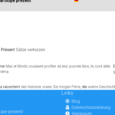
articipe présent
e Présent
Sätze verkürzen:
me
Max et Moritz voulaient profiter de leur journée libre, ils sont allés
inéma.
ui racontent
des histoires vraies.
Sie mögen Filme,
die
wahre Geschich
Links
Blog
Datenschutzerklärung
icipe-present/
Impressum