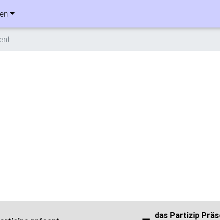
ben
ent
das Partizip Präs