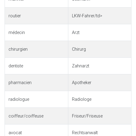
routier
LKW-Fahrer/td>
médecin
Arzt
chirurgien
Chirurg
dentiste
Zahnarzt
pharmacien
Apotheker
radiologue
Radiologe
coiffeur/coiffeuse
Friseur/Friseuse
avocat
Rechtsanwalt