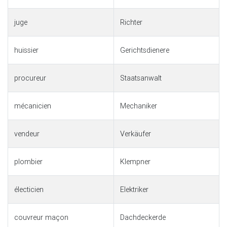
juge
Richter
huissier
Gerichtsdienere
procureur
Staatsanwalt
mécanicien
Mechaniker
vendeur
Verkäufer
plombier
Klempner
électicien
Elektriker
couvreur maçon
Dachdeckerde