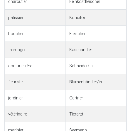
charcutier
Feinkostfleischer
patissier
Konditor
boucher
Fleischer
fromager
Käsehändler
couturier/ère
Schneider/in
fleuriste
Blumenhändler/in
jardinier
Gärtner
vétérinaire
Tierarzt
marinier
Seemann