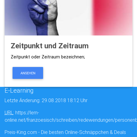
Zeitpunkt und Zeitraum
Zeitpunkt oder Zeitraum bezeichnen;
ANSEHEN
E-Learning
Letzte Änderung: 29.08.2018 18:12 Uhr
URL
: https://lern-
online.net/franzoesisch/schreiben/redewendungen/personen
Preis-King.com - Die besten Online-Schnäppchen & Deals