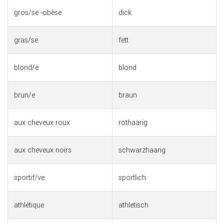
gros/se -obèse
dick
gras/se
fett
blond/e
blond
brun/e
braun
aux cheveux roux
rothaarig
aux cheveux noirs
schwarzhaarig
sportif/ve
sportlich
athlétique
athletisch