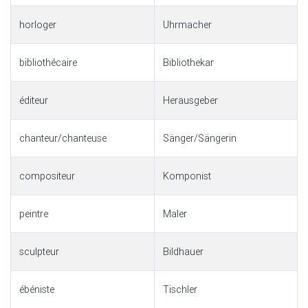
horloger
Uhrmacher
bibliothécaire
Bibliothekar
éditeur
Herausgeber
chanteur/chanteuse
Sänger/Sängerin
compositeur
Komponist
peintre
Maler
sculpteur
Bildhauer
ébéniste
Tischler