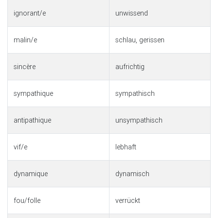
ignorant/e
unwissend
malin/e
schlau, gerissen
sincère
aufrichtig
sympathique
sympathisch
antipathique
unsympathisch
vif/e
lebhaft
dynamique
dynamisch
fou/folle
verrückt