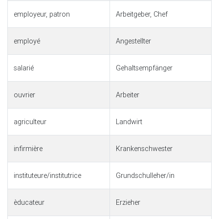
employeur, patron
Arbeitgeber, Chef
employé
Angestellter
salarié
Gehaltsempfänger
ouvrier
Arbeiter
agriculteur
Landwirt
infirmière
Krankenschwester
instituteure/institutrice
Grundschulleher/in
èducateur
Erzieher