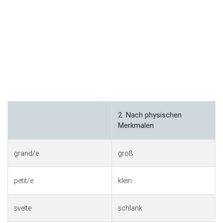
2. Nach physischen
Merkmalen
grand/e
groß
petit/e
klein
svelte
schlank