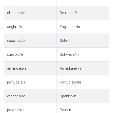
allemand/e
Deutsche/r
anglais/e
Engländer/in
écossais/e
Schotte
suédois/e
Schwede/in
americain/e
Amerikaner/in
portugais/e
Portugiese/in
espagnol/e
Spanier/in
polonais/e
Pole/in