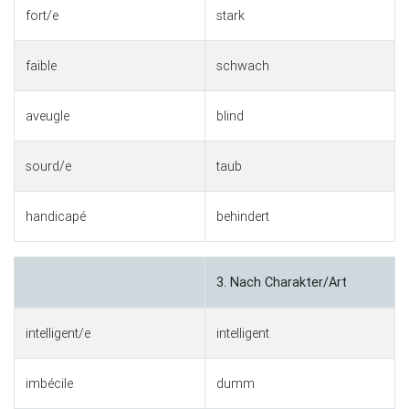
fort/e
stark
faible
schwach
aveugle
blind
sourd/e
taub
handicapé
behindert
3. Nach Charakter/Art
intelligent/e
intelligent
imbécile
dumm