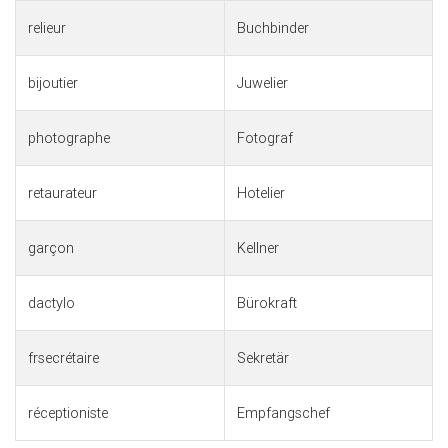
relieur
Buchbinder
bijoutier
Juwelier
photographe
Fotograf
retaurateur
Hotelier
garçon
Kellner
dactylo
Bürokraft
frsecrétaire
Sekretär
réceptioniste
Empfangschef