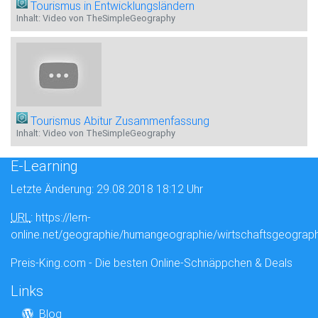
Tourismus in Entwicklungsländern
Inhalt: Video von TheSimpleGeography
Tourismus Abitur Zusammenfassung
Inhalt: Video von TheSimpleGeography
E-Learning
Letzte Änderung: 29.08.2018 18:12 Uhr
URL
: https://lern-
online.net/geographie/humangeographie/wirtschaftsgeograp
Preis-King.com - Die besten Online-Schnäppchen & Deals
Links
Blog