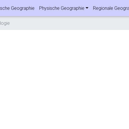
sche Geographie
Physische Geographie
Regionale Geogra
ogie