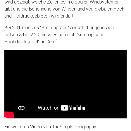
wird gezeigt, welche Zellen es in globalen Windsystemen
gibt und die Benennung von Winden und von globalen Hoch-
und Tiefdruckgebieten wird erklärt.
Bei 2:01 muss es "Breitengrads" anstatt "Längengrads"
heißen & bei 2:20 muss es natürlich "subtropischer
Hochdruckgürtel" heißen :)
Ein weiteres Video von TheSimpleGeography: