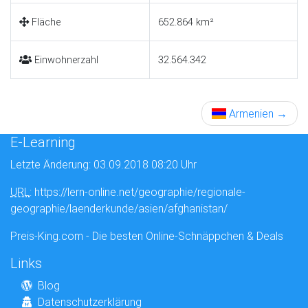
Fläche
652.864 km²
Einwohnerzahl
32.564.342
Armenien
→
E-Learning
Letzte Änderung: 03.09.2018 08:20 Uhr
URL
: https://lern-online.net/geographie/regionale-
geographie/laenderkunde/asien/afghanistan/
Preis-King.com - Die besten Online-Schnäppchen & Deals
Links
Blog
Datenschutzerklärung