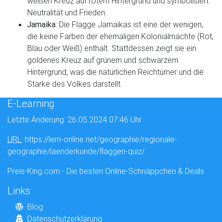
weißen Kreuz auf rotem Hintergrund und symbolisiert
Neutralität und Frieden.
Jamaika:
Die Flagge Jamaikas ist eine der wenigen,
die keine Farben der ehemaligen Kolonialmächte (Rot,
Blau oder Weiß) enthält. Stattdessen zeigt sie ein
goldenes Kreuz auf grünem und schwarzem
Hintergrund, was die natürlichen Reichtümer und die
Stärke des Volkes darstellt.
E-Learning
Letzte Änderung: 26.05.2024 07:46 Uhr
URL
: https://lern-online.net/geographie/regionale-
geographie/laenderkunde/flaggen-quiz/
Preis-King.com - Die besten Online-Schnäppchen & Deals
Links
Blog
Datenschutzerklärung