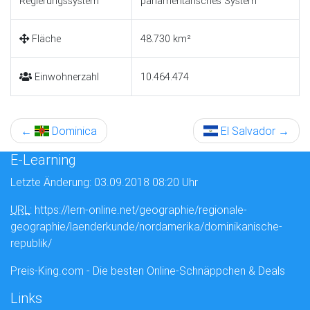
Regierungssystem
parlamentarisches System
Fläche
48.730 km²
Einwohnerzahl
10.464.474
←
Dominica
El Salvador
→
E-Learning
Letzte Änderung: 03.09.2018 08:20 Uhr
URL
: https://lern-online.net/geographie/regionale-
geographie/laenderkunde/nordamerika/dominikanische-
republik/
Preis-King.com - Die besten Online-Schnäppchen & Deals
Links