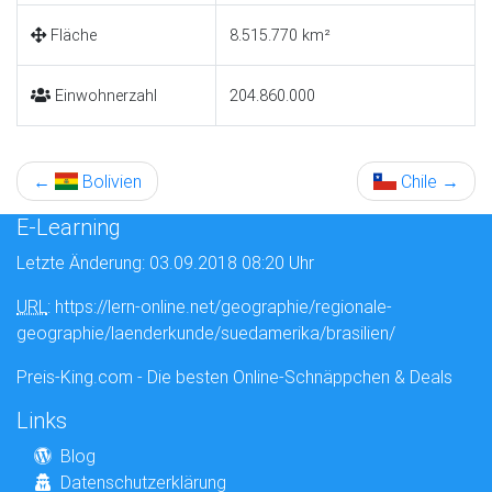
Fläche
8.515.770 km²
Einwohnerzahl
204.860.000
←
Bolivien
Chile
→
E-Learning
Letzte Änderung: 03.09.2018 08:20 Uhr
URL
: https://lern-online.net/geographie/regionale-
geographie/laenderkunde/suedamerika/brasilien/
Preis-King.com - Die besten Online-Schnäppchen & Deals
Links
Blog
Datenschutzerklärung