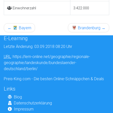
Einwohnerzahl
3.422.000
←
Bayern
Brandenburg
→
E-Learning
Letzte Änderung: 03.09.2018 08:20 Uhr
URL
: https://lern-online.net/geographie/regionale-
geographie/landeskunde/bundeslaender-
deutschland/berlin/
Preis-King.com - Die besten Online-Schnäppchen & Deals
Links
Blog
Datenschutzerklärung
Impressum