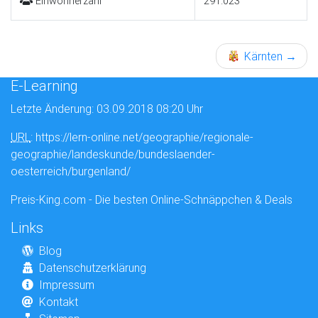
Einwohnerzahl
291.023
Kärnten
→
E-Learning
Letzte Änderung: 03.09.2018 08:20 Uhr
URL
: https://lern-online.net/geographie/regionale-
geographie/landeskunde/bundeslaender-
oesterreich/burgenland/
Preis-King.com - Die besten Online-Schnäppchen & Deals
Links
Blog
Datenschutzerklärung
Impressum
Kontakt