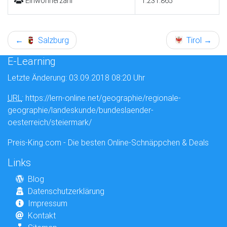
Einwohnerzahl
1.231.865
←
Salzburg
Tirol
→
E-Learning
Letzte Änderung: 03.09.2018 08:20 Uhr
URL
: https://lern-online.net/geographie/regionale-
geographie/landeskunde/bundeslaender-
oesterreich/steiermark/
Preis-King.com - Die besten Online-Schnäppchen & Deals
Links
Blog
Datenschutzerklärung
Impressum
Kontakt