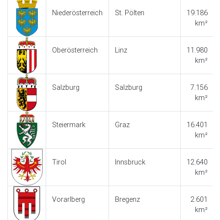
Niederösterreich
St. Pölten
19.186
km²
Oberösterreich
Linz
11.980
km²
Salzburg
Salzburg
7.156
km²
Steiermark
Graz
16.401
km²
Tirol
Innsbruck
12.640
km²
Vorarlberg
Bregenz
2.601
km²