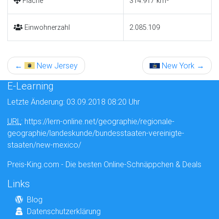
Fläche
314.917 km²
Einwohnerzahl
2.085.109
←
New Jersey
New York
→
E-Learning
Letzte Änderung: 03.09.2018 08:20 Uhr
URL
: https://lern-online.net/geographie/regionale-
geographie/landeskunde/bundesstaaten-vereinigte-
staaten/new-mexico/
Preis-King.com - Die besten Online-Schnäppchen & Deals
Links
Blog
Datenschutzerklärung