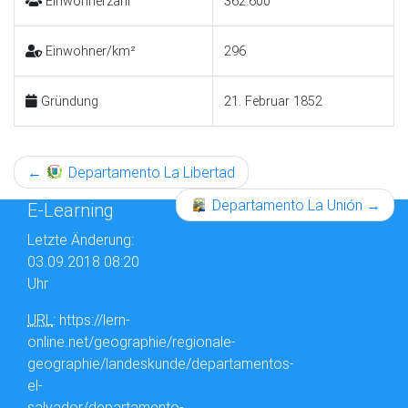
Einwohnerzahl
362.600
Einwohner/km²
296
Gründung
21. Februar 1852
←
Departamento La Libertad
Departamento La Unión
→
E-Learning
Letzte Änderung:
03.09.2018 08:20
Uhr
URL
: https://lern-
online.net/geographie/regionale-
geographie/landeskunde/departamentos-
el-
salvador/departamento-