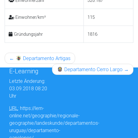
Einwohnerzahl
520.187
Einwohner/km²
115
Gründungsjahr
1816
←
Departamento Artigas
Departamento Cerro Largo
→
E-Learning
Letzte Änderung:
03.09.2018 08:20
Uhr
URL
: https://lern-
online.net/geographie/regionale-
geographie/landeskunde/departamentos-
uruguay/departamento-
canelones/