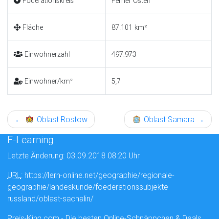
Föderationskreis
Ferner Osten
Fläche
87.101 km²
Einwohnerzahl
497.973
Einwohner/km²
5,7
←
Oblast Rostow
Oblast Samara
→
E-Learning
Letzte Änderung: 03.09.2018 08:20 Uhr
URL
: https://lern-online.net/geographie/regionale-
geographie/landeskunde/foederationssubjekte-
russland/oblast-sachalin/
Preis-King.com - Die besten Online-Schnäppchen & Deals