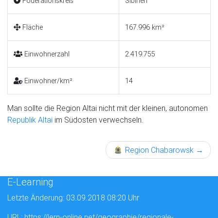
Föderationskreis
Sibirien
Fläche
167.996 km²
Einwohnerzahl
2.419.755
Einwohner/km²
14
Man sollte die Region Altai nicht mit der kleinen, autonomen
Republik Altai
im Südosten verwechseln.
Region Chabarowsk
→
E-Learning
Letzte Änderung: 03.09.2018 08:20 Uhr
URL
: https://lern-online.net/geographie/regionale-