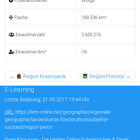
Föderationskreis
Wolga
Fläche
160.236 km²
Einwohnerzahl
2.635.276
Einwohner/km²
16
←
Region Krasnojarsk
Region Primorje
→
E-Learning
Letzte Änderung: 21.09.2017 19:44 Uhr
URL
: https://lern-online.net/geographie/regionale-
geographie/landeskunde/foederationssubjekte-
russland/region-perm/
Preis-King.com - Die besten Online-Schnäppchen & Deals