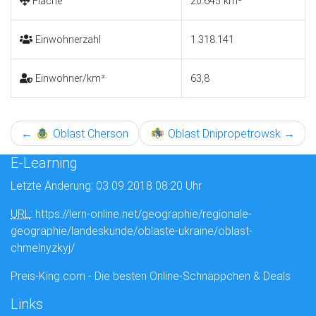
Fläche
20.645 km²
Einwohnerzahl
1.318.141
Einwohner/km²
63,8
←
Oblast Cherson
Oblast Dnipropetrowsk
→
E-Learning
Letzte Änderung: 03.09.2018 08:20 Uhr
URL
: https://lern-online.net/geographie/regionale-
geographie/landeskunde/oblaste-ukraine/oblast-
chmelnyzkyj/
Preis-King.com - Die besten Online-Schnäppchen & Deals
Links