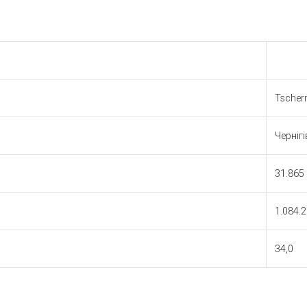
Tscher
Чернігі
31.865
1.084.
34,0