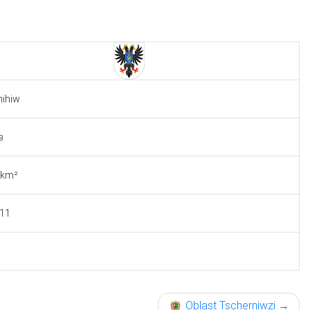
nihiw
в
 km²
211
Oblast Tscherniwzi
→