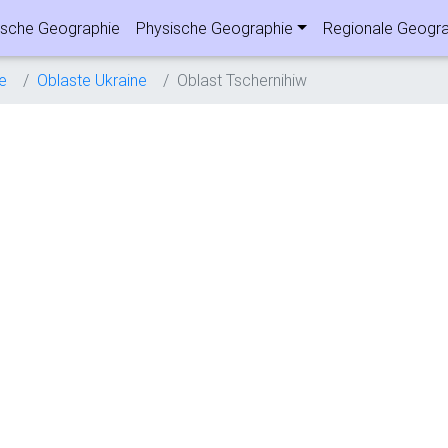
sche Geographie
Physische Geographie
Regionale Geogra
e
Oblaste Ukraine
Oblast Tschernihiw