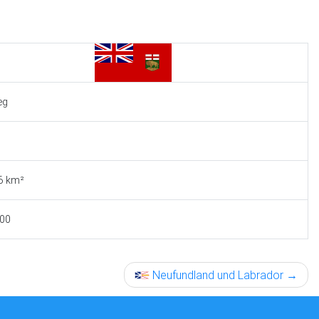
eg
6 km²
000
Neufundland und Labrador
→