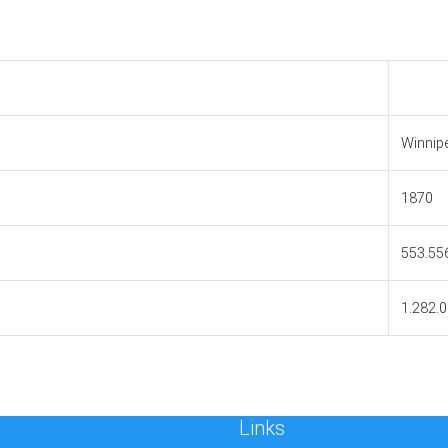
Winnip
1870
553.55
1.282.
Links