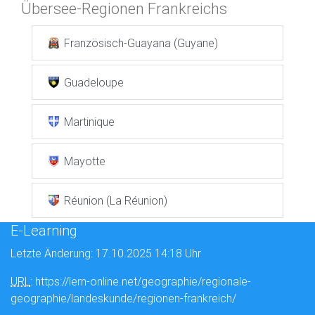
Übersee-Regionen Frankreichs
Französisch-Guayana (Guyane)
Guadeloupe
Martinique
Mayotte
Réunion (La Réunion)
E-Learning
Letzte Änderung: 17.10.2025 14:18 Uhr
URL
: https://lern-online.net/geographie/regionale-
geographie/landeskunde/regionen-frankreich/