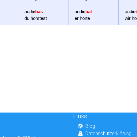
audi
e
bas
audi
e
bat
audi
e
du hörstest
er hörte
wir hö
Links
Blog
Datenschutzerklärung