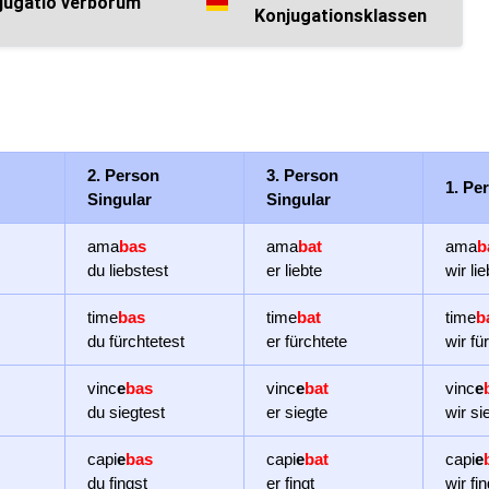
jugatio verborum
Konjugationsklassen
2. Person
3. Person
1. Pe
Singular
Singular
ama
bas
ama
bat
ama
b
du liebstest
er liebte
wir li
time
bas
time
bat
time
b
du fürchtetest
er fürchtete
wir fü
vinc
e
bas
vinc
e
bat
vinc
e
du siegtest
er siegte
wir si
capi
e
bas
capi
e
bat
capi
e
du fingst
er fingt
wir fi