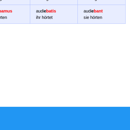
bamus
audi
e
batis
audi
e
bant
rten
ihr hörtet
sie hörten