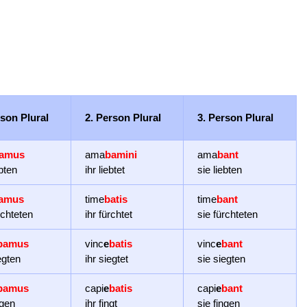
rson Plural
2. Person Plural
3. Person Plural
amus
ama
bamini
ama
bant
ebten
ihr liebtet
sie liebten
amus
time
batis
time
bant
rchteten
ihr fürchtet
sie fürchteten
bamus
vinc
e
batis
vinc
e
bant
egten
ihr siegtet
sie siegten
bamus
capi
e
batis
capi
e
bant
ngen
ihr fingt
sie fingen