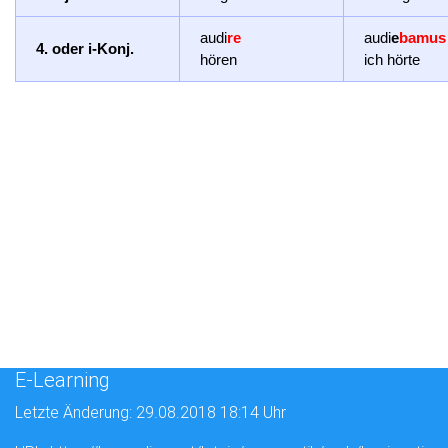
audi
re
audi
e
bamus
4. oder i-Konj.
hören
ich hörte
E-Learning
Letzte Änderung: 29.08.2018 18:14 Uhr