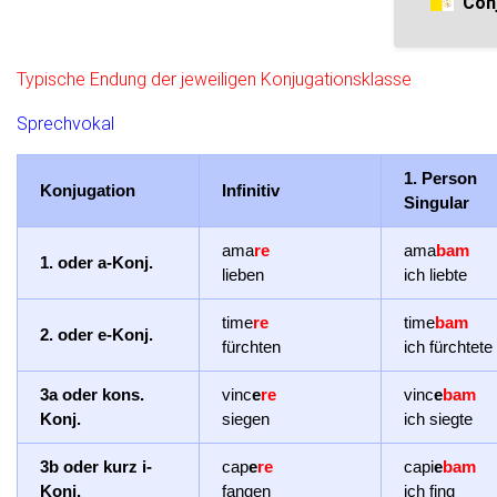
Con
Typische Endung der jeweiligen Konjugationsklasse
Sprechvokal
1. Person
Konjugation
Infinitiv
Singular
ama
re
ama
bam
1. oder a-Konj.
lieben
ich liebte
time
re
time
bam
2. oder e-Konj.
fürchten
ich fürchtete
3a oder kons.
vinc
e
re
vinc
e
bam
Konj.
siegen
ich siegte
3b oder kurz i-
cap
e
re
capi
e
bam
Konj.
fangen
ich fing