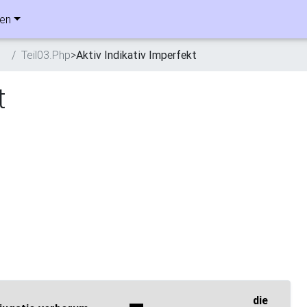
ben
n
Teil03.Php
>
Aktiv Indikativ Imperfekt
t
die