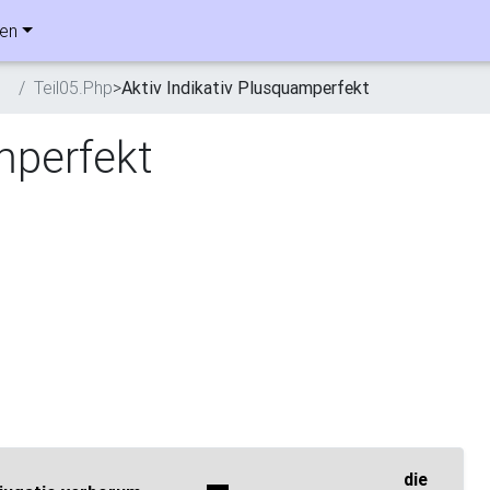
ben
n
Teil05.Php
>
Aktiv Indikativ Plusquamperfekt
amperfekt
die