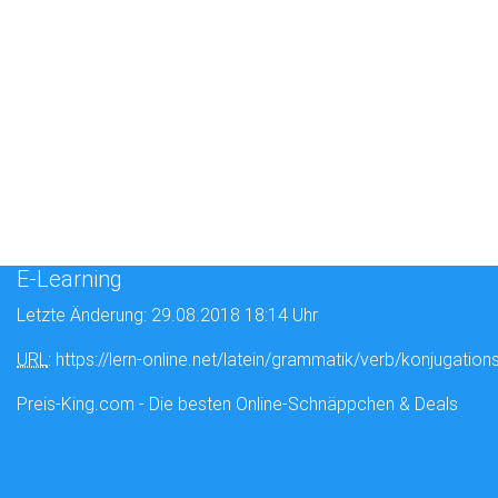
E-Learning
Letzte Änderung: 29.08.2018 18:14 Uhr
URL
: https://lern-online.net/latein/grammatik/verb/konjugation
Preis-King.com - Die besten Online-Schnäppchen & Deals