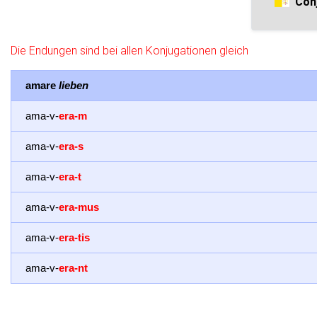
Con
Die Endungen sind bei allen Konjugationen gleich
amare
lieben
ama-v-
era-m
ama-v-
era-s
ama-v-
era-t
ama-v-
era-mus
ama-v-
era-tis
ama-v-
era-nt