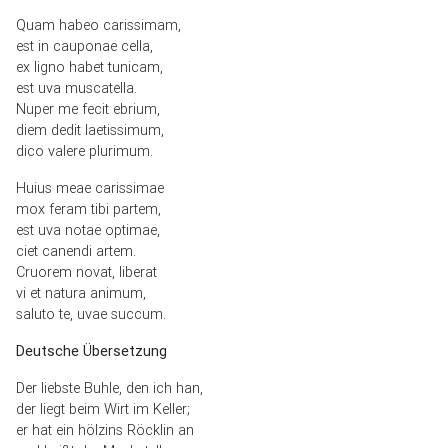
Quam habeo carissimam,
est in cauponae cella,
ex ligno habet tunicam,
est uva muscatella.
Nuper me fecit ebrium,
diem dedit laetissimum,
dico valere plurimum.
Huius meae carissimae
mox feram tibi partem,
est uva notae optimae,
ciet canendi artem.
Cruorem novat, liberat
vi et natura animum,
saluto te, uvae succum.
Deutsche Übersetzung
Der liebste Buhle, den ich han,
der liegt beim Wirt im Keller;
er hat ein hölzins Röcklin an