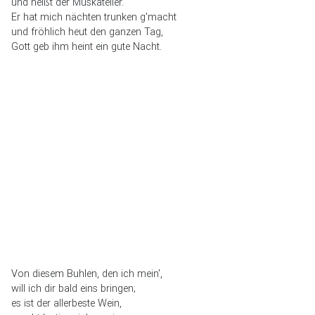
und heißt der Muskateller.
Er hat mich nächten trunken g'macht
und fröhlich heut den ganzen Tag,
Gott geb ihm heint ein gute Nacht.
Von diesem Buhlen, den ich mein',
will ich dir bald eins bringen;
es ist der allerbeste Wein,