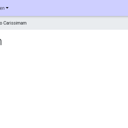
ben
o Carissimam
m