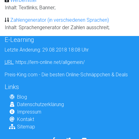
Werbemittel
Inhalt: Textlinks; Banner;
Zahlengenerator (in verschiedenen Sprachen)
Inhalt: Sprachengenerator der Zahlen ausschreit;
E-Learning
Letzte Änderung: 29.08.2018 18:08 Uhr
URL
: https://lern-online.net/allgemein/
Preis-King.com - Die besten Online-Schnäppchen & Deals
Links
Blog
Datenschutzerklärung
Impressum
Kontakt
Sitemap