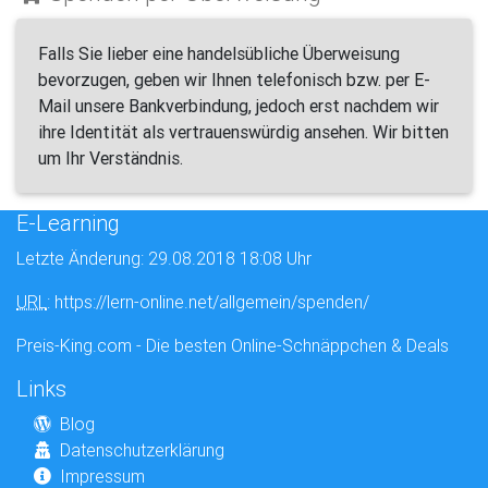
Falls Sie lieber eine handelsübliche Überweisung
bevorzugen, geben wir Ihnen telefonisch bzw. per E-
Mail unsere Bankverbindung, jedoch erst nachdem wir
ihre Identität als vertrauenswürdig ansehen. Wir bitten
um Ihr Verständnis.
E-Learning
Letzte Änderung: 29.08.2018 18:08 Uhr
URL
: https://lern-online.net/allgemein/spenden/
Preis-King.com - Die besten Online-Schnäppchen & Deals
Links
Blog
Datenschutzerklärung
Impressum