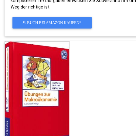
komplexeren Textaufgaben entwickeln Sie Souveränität im Umga
Weg der richtige ist.
BUCH BEI AMAZON KAUFEN*